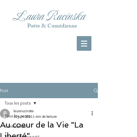
Laura Rucinska
Poète & Comédienne
Post
Tous les posts
laurarucinska
Tous les posts
30 juin 2021
1 min de lecture
Au coeur de la Vie "La
Commencer
Liberté"
Votre communauté